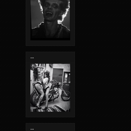
...
...