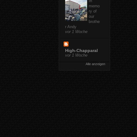
In
memo
ry of
our
brothe
r Andy
vor 1 Woche
High-Chapparal
vor 1 Woche
Alle anzeigen