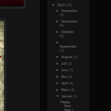
▼
2022
(33)
►
Dezember
(4)
►
November
(6)
►
Oktober
(3)
►
September
(1)
►
August
(1)
►
Juli
(2)
►
Juni
(3)
►
Mai
(4)
►
April
(4)
►
März
(4)
▼
Januar
(1)
Happy
New
Year !