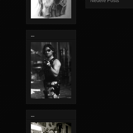
Neuere Posts
...
...