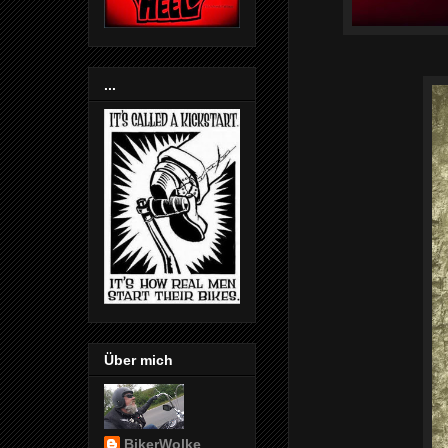
...
Über mich
BikerWolke