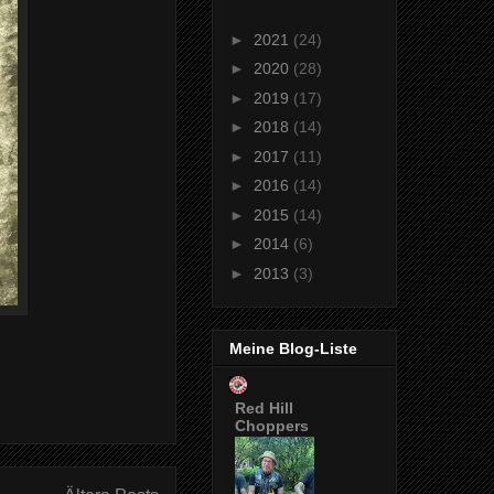
►
2021
(24)
►
2020
(28)
►
2019
(17)
►
2018
(14)
►
2017
(11)
►
2016
(14)
►
2015
(14)
►
2014
(6)
►
2013
(3)
Meine Blog-Liste
Red Hill
Choppers