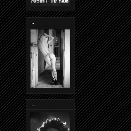
...
...